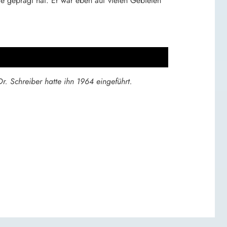
te geprägt hat. Er war eben auf vielen Gebieten
r. Schreiber hatte ihn 1964 eingeführt.