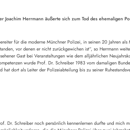
er Joachim Herrmann äußerte sich zum Tod des ehemaligen Pol
reiter für die moderne Münchner Polizei, in seinen 20 Jahren als 
nden, vor denen er nicht zurückgewichen ist“, so Herrmann weiter
ehener Gast bei Veranstaltungen wie dem alljährlichen Neujahrsko
ompetenzen wurde Prof. Dr. Schreiber 1983 vom damaligen Bundes
 hat dort als Leiter der Polizeiabteilung bis zu seiner Ruhestands
rof. Dr. Schreiber noch persönlich kennenlernen durfte und mich m