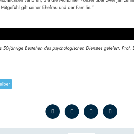
rsönlichkeit verloren, die die Münchner Polizei über zwei Jahrzehn
 Mitgefühl gilt seiner Ehefrau und der Familie.“
 50-jährige Bestehen des psychologischen Dienstes gefeiert. Prof. D
eiber