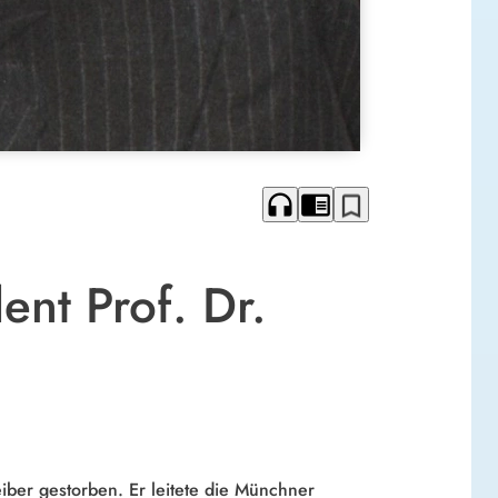
headphones
chrome_reader_mode
bookmark_border
nt Prof. Dr.
iber gestorben. Er leitete die Münchner