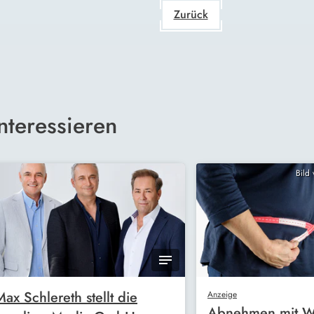
Zurück
nteressieren
Bild
Max Schlereth stellt die
Anzeige
Abnehmen mit W