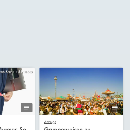
 von Bruno auf Pixabay
Anzeige
egovy: So
Gruppenreisen zu