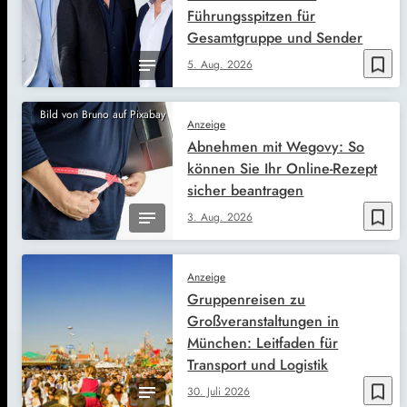
Führungsspitzen für
Gesamtgruppe und Sender
bookmark_border
5. Aug. 2026
Bild von Bruno auf Pixabay
Anzeige
Abnehmen mit Wegovy: So
können Sie Ihr Online-Rezept
sicher beantragen
bookmark_border
3. Aug. 2026
Anzeige
Gruppenreisen zu
Großveranstaltungen in
München: Leitfaden für
Transport und Logistik
bookmark_border
30. Juli 2026