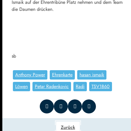
Ismaik auf der Ehrentribüne Platz nehmen und dem Team
die Daumen drücken.
sb
Anthony Power
Ehrenkarte
hasan ismaik
Löwen
Petar Radenkovic
Radi
TSV1860
Zurück