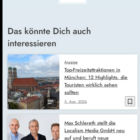
Das könnte Dich auch
interessieren
Anzeige
Top-Freizeitattraktionen in
München: 12 Highlights, die
Touristen wirklich sehen
sollten
bookmark_border
5. Aug. 2026
Max Schlereth stellt die
Localism Media GmbH neu
auf und beruft neue