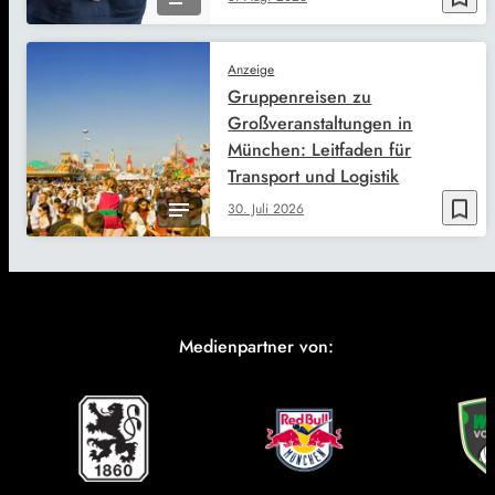
Anzeige
Gruppenreisen zu
Großveranstaltungen in
München: Leitfaden für
Transport und Logistik
bookmark_border
30. Juli 2026
Medienpartner von: