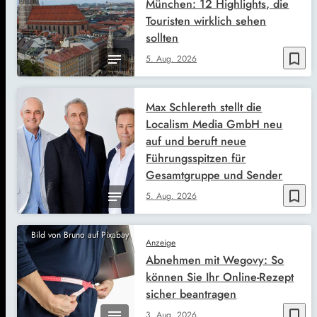
München: 12 Highlights, die
Touristen wirklich sehen
sollten
bookmark_border
5. Aug. 2026
Max Schlereth stellt die
Localism Media GmbH neu
auf und beruft neue
Führungsspitzen für
Gesamtgruppe und Sender
bookmark_border
5. Aug. 2026
Bild von Bruno auf Pixabay
Anzeige
Abnehmen mit Wegovy: So
können Sie Ihr Online-Rezept
sicher beantragen
bookmark_border
3. Aug. 2026