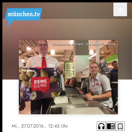
menu
Historischer Moment: die letzte Plastiktüte
headphones
chrome_reader_mode
bookmark_border
Mi., 27.07.2016
, 12:45 Uhr