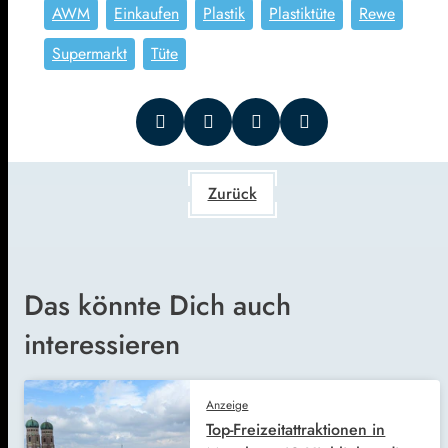
AWM
Einkaufen
Plastik
Plastiktüte
Rewe
Supermarkt
Tüte
Zurück
Das könnte Dich auch
interessieren
Anzeige
Top-Freizeitattraktionen in