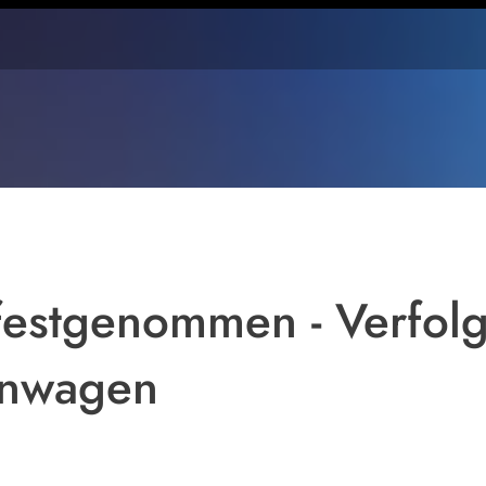
festgenommen - Verfol
enwagen