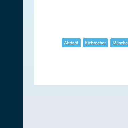
Altstadt
Einbrecher
Münche