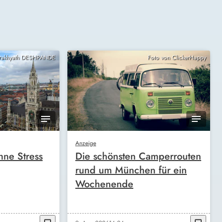
Prakhyath DESHPANDE
Foto von ClickerHappy
Anzeige
ne Stress
Die schönsten Camperrouten
rund um München für ein
Wochenende