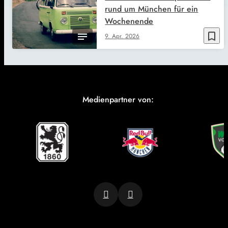
rund um München für ein
Wochenende
bookmark_border
9. Apr. 2026
Medienpartner von: