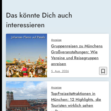
Das könnte Dich auch
interessieren
Johannes Plenio auf Pexels
Anzeige
Gruppenreisen zu Münchens
Großveranstaltungen: Wie
Vereine und Reisegruppen
anreisen
bookmark_border
5. Aug. 2026
Anzeige
Top-Freizeitattraktionen in
München: 12 Highlights, die
Touristen wirklich sehen