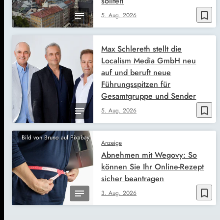
sollten
bookmark_border
5. Aug. 2026
Max Schlereth stellt die
Localism Media GmbH neu
auf und beruft neue
Führungsspitzen für
Gesamtgruppe und Sender
bookmark_border
5. Aug. 2026
Bild von Bruno auf Pixabay
Anzeige
Abnehmen mit Wegovy: So
können Sie Ihr Online-Rezept
sicher beantragen
bookmark_border
3. Aug. 2026