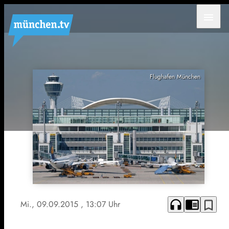
menu
Flughafen München
headphones
chrome_reader_mode
bookmark_border
Mi., 09.09.2015
, 13:07 Uhr