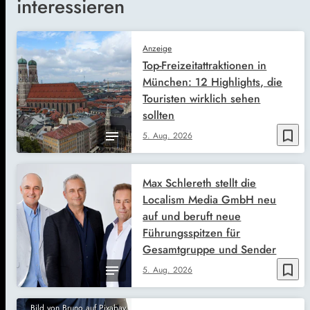
interessieren
Anzeige
Top-Freizeitattraktionen in
München: 12 Highlights, die
Touristen wirklich sehen
sollten
bookmark_border
5. Aug. 2026
Max Schlereth stellt die
Localism Media GmbH neu
auf und beruft neue
Führungsspitzen für
Gesamtgruppe und Sender
bookmark_border
5. Aug. 2026
Bild von Bruno auf Pixabay