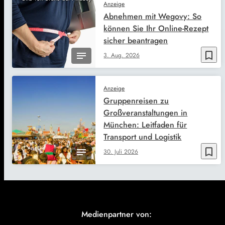
Anzeige
Abnehmen mit Wegovy: So
können Sie Ihr Online-Rezept
sicher beantragen
bookmark_border
3. Aug. 2026
Anzeige
Gruppenreisen zu
Großveranstaltungen in
München: Leitfaden für
Transport und Logistik
bookmark_border
30. Juli 2026
Medienpartner von: