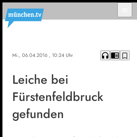
menu
headphones
chrome_reader_mode
bookmark_border
Mi., 06.04.2016
, 10:24 Uhr
Leiche bei
Fürstenfeldbruck
gefunden