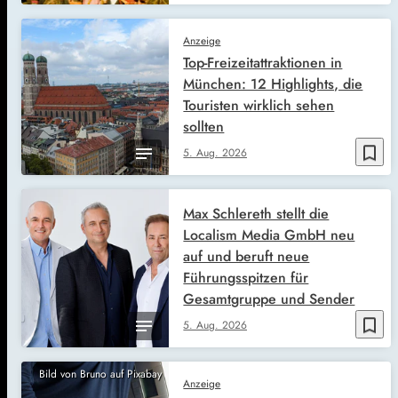
Anzeige
Top-Freizeitattraktionen in
München: 12 Highlights, die
Touristen wirklich sehen
sollten
bookmark_border
5. Aug. 2026
Max Schlereth stellt die
Localism Media GmbH neu
auf und beruft neue
Führungsspitzen für
Gesamtgruppe und Sender
bookmark_border
5. Aug. 2026
Bild von Bruno auf Pixabay
Anzeige