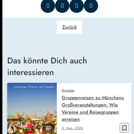
Zurück
Das könnte Dich auch
interessieren
Johannes Plenio auf Pexels
Anzeige
Gruppenreisen zu Münchens
Großveranstaltungen: Wie
Vereine und Reisegruppen
anreisen
bookmark_border
5. Aug. 2026