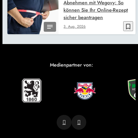
Abnehmen mit Wegovy: So
können Sie Ihr Online-Rezept
sicher beantragen
bookmark_border
3. Aug. 2026
Medienpartner von: