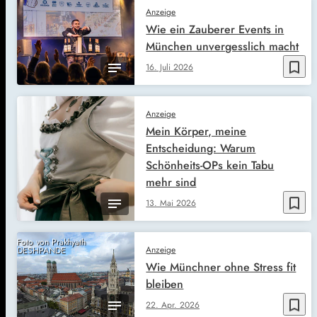
Anzeige
Wie ein Zauberer Events in
München unvergesslich macht
bookmark_border
16. Juli 2026
Anzeige
Mein Körper, meine
Entscheidung: Warum
Schönheits-OPs kein Tabu
mehr sind
bookmark_border
13. Mai 2026
Foto von Prakhyath
Anzeige
DESHPANDE
Wie Münchner ohne Stress fit
bleiben
bookmark_border
22. Apr. 2026