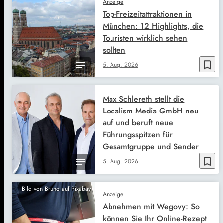
Anzeige
Top-Freizeitattraktionen in
München: 12 Highlights, die
Touristen wirklich sehen
sollten
bookmark_border
5. Aug. 2026
Max Schlereth stellt die
Localism Media GmbH neu
auf und beruft neue
Führungsspitzen für
Gesamtgruppe und Sender
bookmark_border
5. Aug. 2026
Bild von Bruno auf Pixabay
Anzeige
Abnehmen mit Wegovy: So
können Sie Ihr Online-Rezept