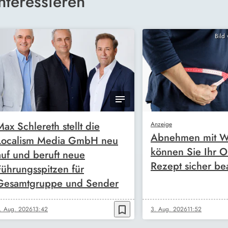
nteressieren
Bild
Max Schlereth stellt die
Anzeige
Abnehmen mit W
Localism Media GmbH neu
können Sie Ihr O
auf und beruft neue
Rezept sicher be
Führungsspitzen für
Gesamtgruppe und Sender
bookmark_border
. Aug. 2026
13:42
3. Aug. 2026
11:52