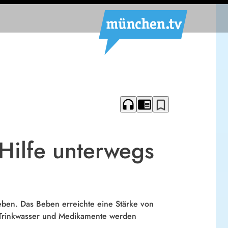
headphones
chrome_reader_mode
bookmark_border
Hilfe unterwegs
en. Das Beben erreichte eine Stärke von
n. Trinkwasser und Medikamente werden