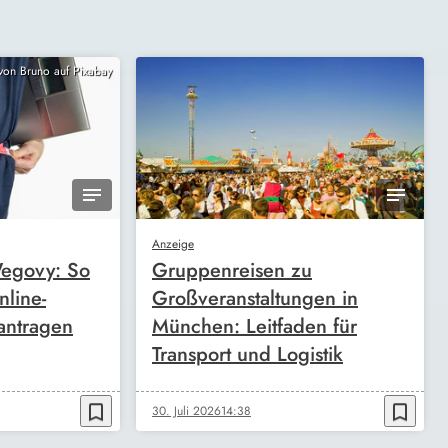
 von Bruno auf Pixabay
Anzeige
egovy: So
Gruppenreisen zu
nline-
Großveranstaltungen in
antragen
München: Leitfaden für
Transport und Logistik
bookmark_border
bookmark_border
30. Juli 2026
14:38