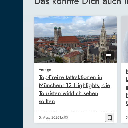
Das könnte Dich auch i
Anzeige
Top-Freizeitattraktionen in
München: 12 Highlights, die
Touristen wirklich sehen
sollten
bookmark_border
5. Aug. 2026
16:03
5