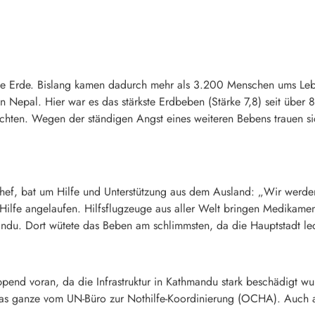
 die Erde. Bislang kamen dadurch mehr als 3.200 Menschen ums 
in Nepal. Hier war es das stärkste Erdbeben (Stärke 7,8) seit übe
eichten. Wegen der ständigen Angst eines weiteren Bebens trauen s
chef, bat um Hilfe und Unterstützung aus dem Ausland: „Wir werde
le Hilfe angelaufen. Hilfsflugzeuge aus aller Welt bringen Medika
ndu. Dort wütete das Beben am schlimmsten, da die Hauptstadt le
pend voran, da die Infrastruktur in Kathmandu stark beschädigt w
s ganze vom UN-Büro zur Nothilfe-Koordinierung (OCHA). Auch aus