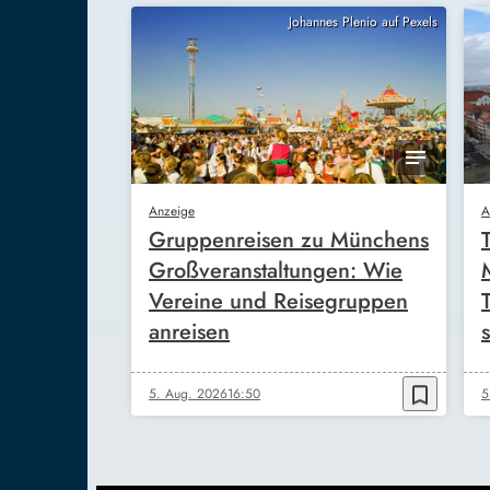
Johannes Plenio auf Pexels
Anzeige
A
Gruppenreisen zu Münchens
Großveranstaltungen: Wie
Vereine und Reisegruppen
anreisen
s
bookmark_border
5. Aug. 2026
16:50
5