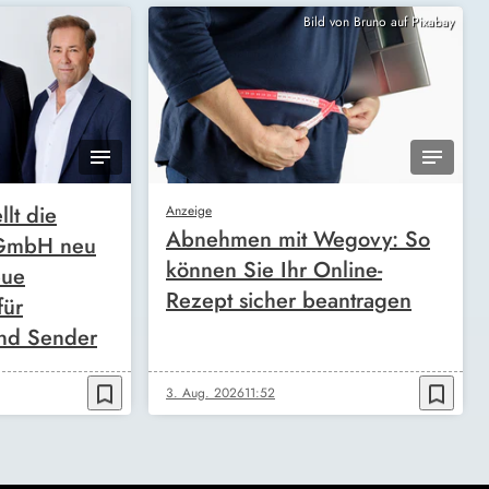
Bild von Bruno auf Pixabay
llt die
Anzeige
Abnehmen mit Wegovy: So
 GmbH neu
können Sie Ihr Online-
eue
Rezept sicher beantragen
für
nd Sender
bookmark_border
bookmark_border
3. Aug. 2026
11:52