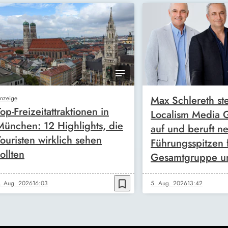
Max Schlereth ste
nzeige
Top-Freizeitattraktionen in
Localism Media
München: 12 Highlights, die
auf und beruft n
Touristen wirklich sehen
Führungsspitzen 
ollten
Gesamtgruppe u
bookmark_border
. Aug. 2026
16:03
5. Aug. 2026
13:42