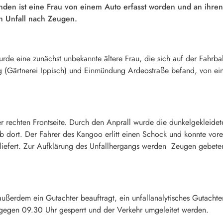
nden ist eine Frau von einem Auto erfasst worden und an ihre
en Unfall nach Zeugen.
e eine zunächst unbekannte ältere Frau, die sich auf der Fahrba
(Gärtnerei Ippisch) und Einmündung Ardeostraße befand, von eine
r rechten Frontseite. Durch den Anprall wurde die dunkelgekleidet
b dort. Der Fahrer des Kangoo erlitt einen Schock und konnte v
liefert. Zur Aufklärung des Unfallhergangs werden Zeugen gebeten,
ußerdem ein Gutachter beauftragt, ein unfallanalytisches Gutachte
gegen 09.30 Uhr gesperrt und der Verkehr umgeleitet werden.