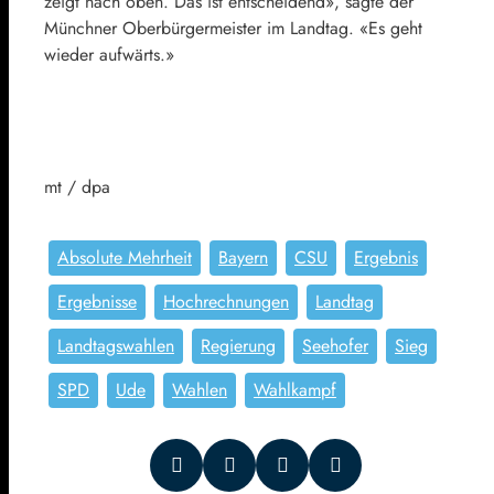
zeigt nach oben. Das ist entscheidend», sagte der
Münchner Oberbürgermeister im Landtag. «Es geht
wieder aufwärts.»
mt / dpa
Absolute Mehrheit
Bayern
CSU
Ergebnis
Ergebnisse
Hochrechnungen
Landtag
Landtagswahlen
Regierung
Seehofer
Sieg
SPD
Ude
Wahlen
Wahlkampf