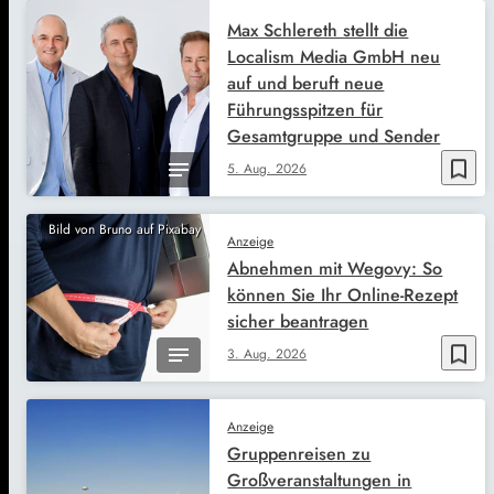
Max Schlereth stellt die
Localism Media GmbH neu
auf und beruft neue
Führungsspitzen für
Gesamtgruppe und Sender
bookmark_border
5. Aug. 2026
Bild von Bruno auf Pixabay
Anzeige
Abnehmen mit Wegovy: So
können Sie Ihr Online-Rezept
sicher beantragen
bookmark_border
3. Aug. 2026
Anzeige
Gruppenreisen zu
Großveranstaltungen in