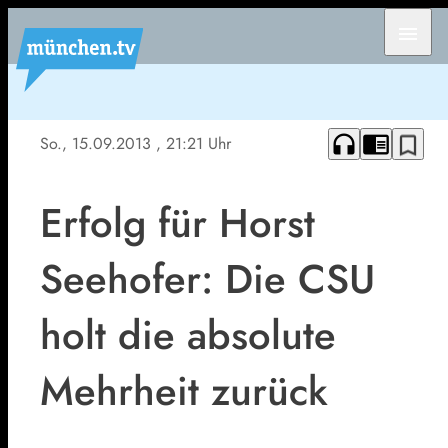
menu
headphones
chrome_reader_mode
bookmark_border
So., 15.09.2013
, 21:21 Uhr
Erfolg für Horst
Seehofer: Die CSU
holt die absolute
Mehrheit zurück