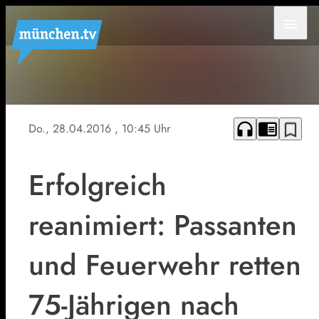
menu
Symbolfoto
headphones
chrome_reader_mode
bookmark_border
Do., 28.04.2016
, 10:45 Uhr
Erfolgreich
reanimiert: Passanten
und Feuerwehr retten
75-Jährigen nach