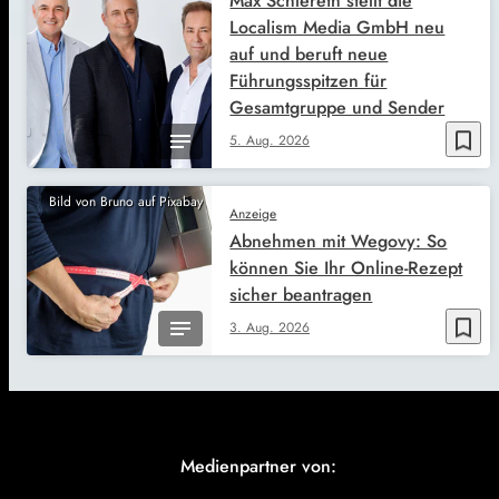
Max Schlereth stellt die
Localism Media GmbH neu
auf und beruft neue
Führungsspitzen für
Gesamtgruppe und Sender
bookmark_border
5. Aug. 2026
Bild von Bruno auf Pixabay
Anzeige
Abnehmen mit Wegovy: So
können Sie Ihr Online-Rezept
sicher beantragen
bookmark_border
3. Aug. 2026
Medienpartner von: