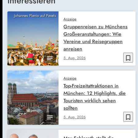
interessieren
Johannes Plenio auf Pexels
Anzeige
Gruppenreisen zu Münchens
Großveranstaltungen: Wie
Vereine und Reisegruppen
anreisen
bookmark_border
5. Aug. 2026
Anzeige
Top-Freizeitattraktionen in
München: 12 Highlights, die
Touristen wirklich sehen
sollten
bookmark_border
5. Aug. 2026