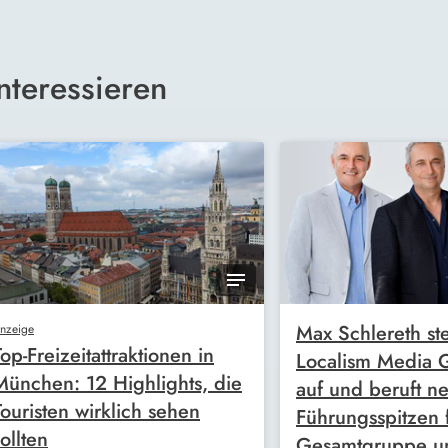
nteressieren
Max Schlereth ste
nzeige
Top-Freizeitattraktionen in
Localism Media
München: 12 Highlights, die
auf und beruft n
Touristen wirklich sehen
Führungsspitzen 
ollten
Gesamtgruppe u