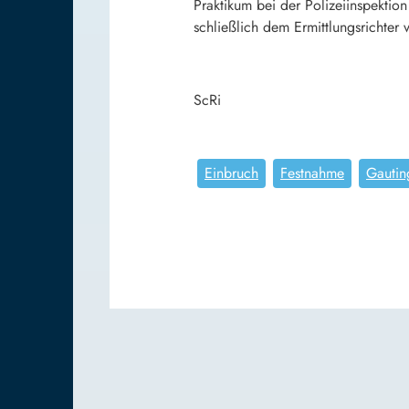
Praktikum bei der Polizeiinspektion
schließlich dem Ermittlungsrichter 
ScRi
Einbruch
Festnahme
Gautin