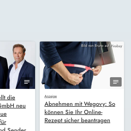
Bild von Bruno auf Pixabay
llt die
Anzeige
Abnehmen mit Wegovy: So
 GmbH neu
können Sie Ihr Online-
eue
Rezept sicher beantragen
für
nd Sender