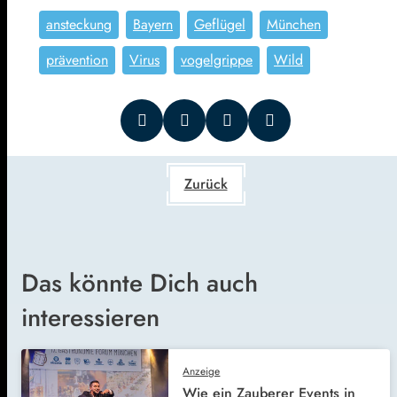
ansteckung
Bayern
Geflügel
München
prävention
Virus
vogelgrippe
Wild
Zurück
Das könnte Dich auch
interessieren
Anzeige
Wie ein Zauberer Events in