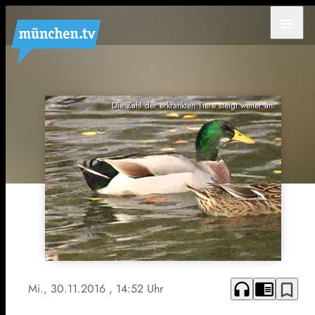
menu
Die Zahl der erkrankten Tiere steigt weiter an.
headphones
chrome_reader_mode
bookmark_border
Mi., 30.11.2016
, 14:52 Uhr