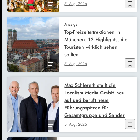
bookmark_border
5. Aug. 2026
Anzeige
Top-Freizeitattraktionen in
München: 12 Highlights, die
Touristen wirklich sehen
sollten
bookmark_border
5. Aug. 2026
Max Schlereth stellt die
Localism Media GmbH neu
auf und beruft neue
Führungsspitzen für
Gesamtgruppe und Sender
bookmark_border
5. Aug. 2026