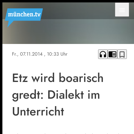
menu
headphones
chrome_reader_mode
bookmark_border
Fr., 07.11.2014
, 10:33 Uhr
Etz wird boarisch
gredt: Dialekt im
Unterricht