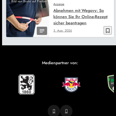
Bild von Bruno auf Pixabay
Anzeige
Abnehmen mit Wegovy: So
können Sie Ihr Online-Rezept
sicher beantragen
bookmark_border
3. Aug. 2026
Medienpartner von: