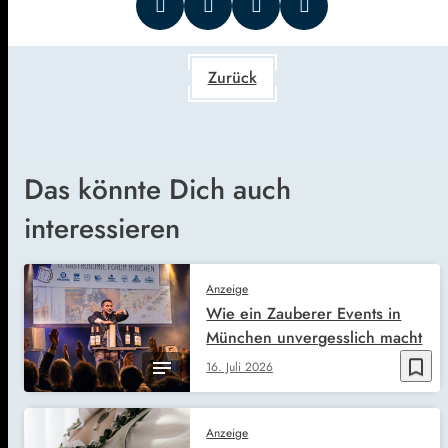
Zurück
Das könnte Dich auch
interessieren
Anzeige
Wie ein Zauberer Events in
München unvergesslich macht
bookmark_border
16. Juli 2026
Anzeige