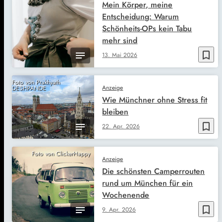
Mein Körper, meine
Entscheidung: Warum
Schönheits-OPs kein Tabu
mehr sind
bookmark_border
13. Mai 2026
Foto von Prakhyath
Anzeige
DESHPANDE
Wie Münchner ohne Stress fit
bleiben
bookmark_border
22. Apr. 2026
Foto von ClickerHappy
Anzeige
Die schönsten Camperrouten
rund um München für ein
Wochenende
bookmark_border
9. Apr. 2026