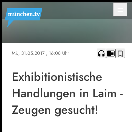
menu
Symbolfoto
headphones
chrome_reader_mode
bookmark_border
Mi., 31.05.2017
, 16:08 Uhr
Exhibitionistische
Handlungen in Laim -
Zeugen gesucht!