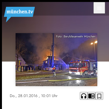
menu
Foto: Berufsfeuerwehr München
headphones
chrome_reader_mode
bookmark_border
Do., 28.01.2016
, 10:01 Uhr