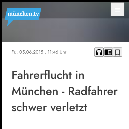
menu
Symbolfoto
headphones
chrome_reader_mode
bookmark_border
Fr., 05.06.2015
, 11:46 Uhr
Fahrerflucht in
München - Radfahrer
schwer verletzt