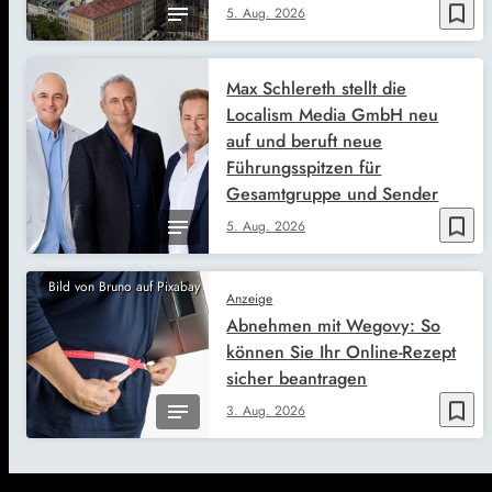
bookmark_border
5. Aug. 2026
Max Schlereth stellt die
Localism Media GmbH neu
auf und beruft neue
Führungsspitzen für
Gesamtgruppe und Sender
bookmark_border
5. Aug. 2026
Bild von Bruno auf Pixabay
Anzeige
Abnehmen mit Wegovy: So
können Sie Ihr Online-Rezept
sicher beantragen
bookmark_border
3. Aug. 2026