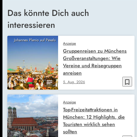
Das könnte Dich auch
interessieren
Johannes Plenio auf Pexels
Anzeige
Gruppenreisen zu Münchens
Großveranstaltungen: Wie
Vereine und Reisegruppen
anreisen
bookmark_border
5. Aug. 2026
Anzeige
Top-Freizeitattraktionen in
München: 12 Highlights, die
Touristen wirklich sehen
sollten