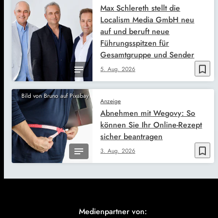
Max Schlereth stellt die
Localism Media GmbH neu
auf und beruft neue
Führungsspitzen für
Gesamtgruppe und Sender
bookmark_border
5. Aug. 2026
Bild von Bruno auf Pixabay
Anzeige
Abnehmen mit Wegovy: So
können Sie Ihr Online-Rezept
sicher beantragen
bookmark_border
3. Aug. 2026
Medienpartner von: