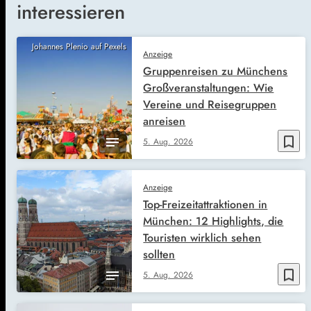
interessieren
Johannes Plenio auf Pexels
Anzeige
Gruppenreisen zu Münchens
Großveranstaltungen: Wie
Vereine und Reisegruppen
anreisen
bookmark_border
5. Aug. 2026
Anzeige
Top-Freizeitattraktionen in
München: 12 Highlights, die
Touristen wirklich sehen
sollten
bookmark_border
5. Aug. 2026