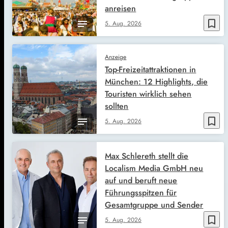
anreisen
bookmark_border
5. Aug. 2026
Anzeige
Top-Freizeitattraktionen in
München: 12 Highlights, die
Touristen wirklich sehen
sollten
bookmark_border
5. Aug. 2026
Max Schlereth stellt die
Localism Media GmbH neu
auf und beruft neue
Führungsspitzen für
Gesamtgruppe und Sender
bookmark_border
5. Aug. 2026