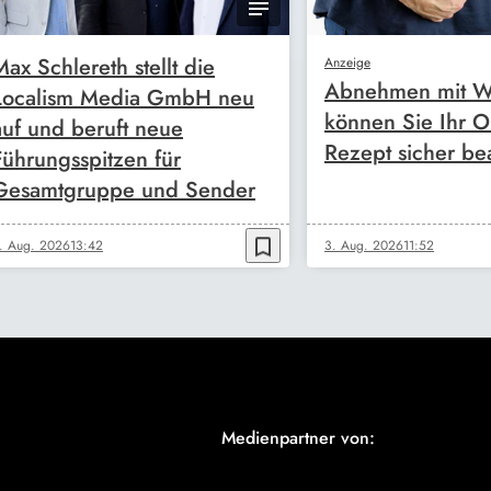
Max Schlereth stellt die
Anzeige
Abnehmen mit W
Localism Media GmbH neu
können Sie Ihr O
auf und beruft neue
Rezept sicher be
Führungsspitzen für
Gesamtgruppe und Sender
bookmark_border
. Aug. 2026
13:42
3. Aug. 2026
11:52
Medienpartner von: