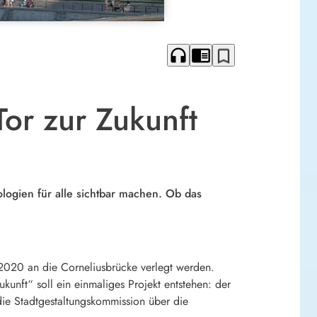
headphones
chrome_reader_mode
bookmark_border
or zur Zukunft
logien für alle sichtbar machen. Ob das
020 an die Corneliusbrücke verlegt werden.
kunft“ soll ein einmaliges Projekt entstehen: der
ie Stadtgestaltungskommission über die