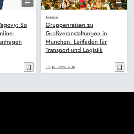
Anzeige
egovy: So
Gruppenreisen zu
nline-
Großveranstaltungen in
antragen
München: Leitfaden für
Transport und Logistik
bookmark_border
bookmark_border
30. Juli 2026
14:38