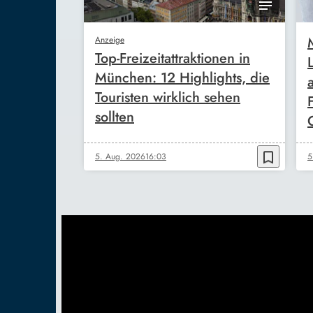
Anzeige
Top-Freizeitattraktionen in
München: 12 Highlights, die
Touristen wirklich sehen
sollten
bookmark_border
5. Aug. 2026
16:03
5