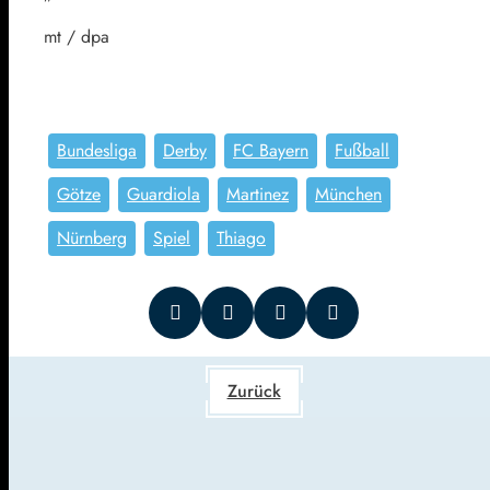
mt / dpa
Bundesliga
Derby
FC Bayern
Fußball
Götze
Guardiola
Martinez
München
Nürnberg
Spiel
Thiago
Zurück