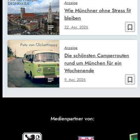
Anzeige
DESHPANDE
Wie Münchner ohne Stress fit
bleiben
bookmark_border
22. Apr. 2026
Foto von ClickerHappy
Anzeige
Die schönsten Camperrouten
rund um München für ein
Wochenende
bookmark_border
9. Apr. 2026
Medienpartner von: