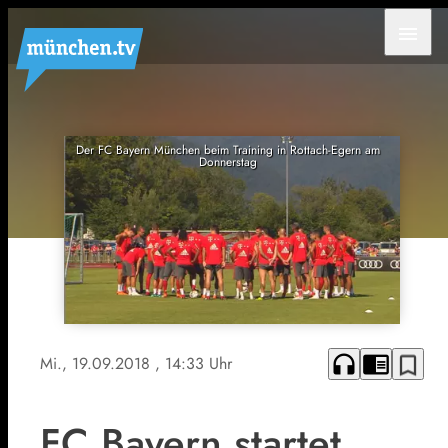
menu
Der FC Bayern München beim Training in Rottach-Egern am
Donnerstag
headphones
chrome_reader_mode
bookmark_border
Mi., 19.09.2018
, 14:33 Uhr
FC Bayern startet