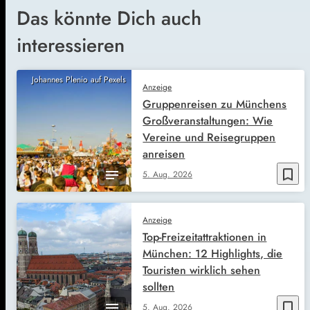
Das könnte Dich auch
interessieren
Johannes Plenio auf Pexels
Anzeige
Gruppenreisen zu Münchens
Großveranstaltungen: Wie
Vereine und Reisegruppen
anreisen
bookmark_border
5. Aug. 2026
Anzeige
Top-Freizeitattraktionen in
München: 12 Highlights, die
Touristen wirklich sehen
sollten
bookmark_border
5. Aug. 2026