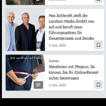
Max Schlereth stellt die
Localism Media GmbH neu
auf und beruft neue
Führungsspitzen für
Gesamtgruppe und Sender
bookmark_border
5. Aug. 2026
Bild von Bruno auf Pixabay
Anzeige
Abnehmen mit Wegovy: So
können Sie Ihr Online-Rezept
sicher beantragen
bookmark_border
3. Aug. 2026