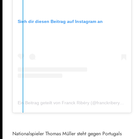
Sieh dir diesen Beitrag auf Instagram an
Ein Beitrag geteilt von Franck Ribéry (@franckribery7)
am
Se
Nationalspieler Thomas Müller steht gegen Portugals