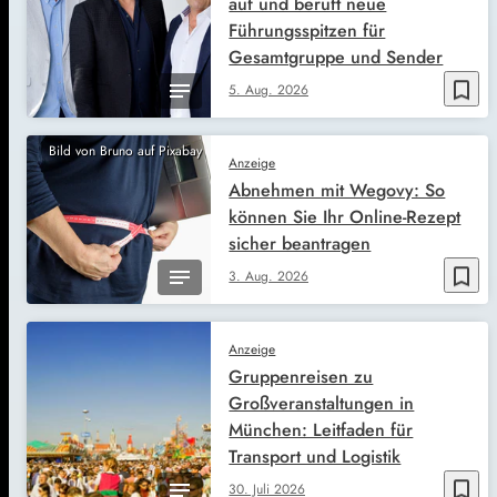
auf und beruft neue
Führungsspitzen für
Gesamtgruppe und Sender
bookmark_border
5. Aug. 2026
Bild von Bruno auf Pixabay
Anzeige
Abnehmen mit Wegovy: So
können Sie Ihr Online-Rezept
sicher beantragen
bookmark_border
3. Aug. 2026
Anzeige
Gruppenreisen zu
Großveranstaltungen in
München: Leitfaden für
Transport und Logistik
bookmark_border
30. Juli 2026