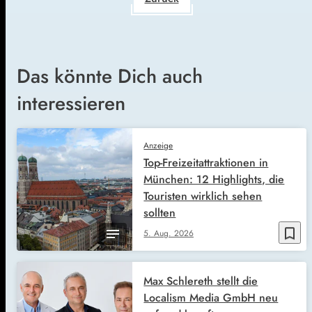
Das könnte Dich auch
interessieren
Anzeige
Top-Freizeitattraktionen in
München: 12 Highlights, die
Touristen wirklich sehen
sollten
bookmark_border
5. Aug. 2026
Max Schlereth stellt die
Localism Media GmbH neu