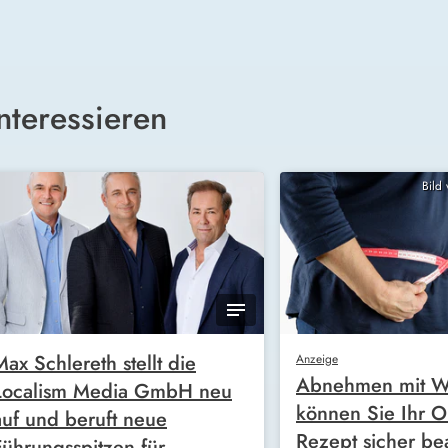
nteressieren
Bild
Max Schlereth stellt die
Anzeige
Abnehmen mit W
Localism Media GmbH neu
können Sie Ihr O
auf und beruft neue
Rezept sicher be
Führungsspitzen für