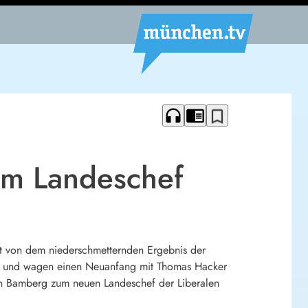
headphones
chrome_reader_mode
bookmark_border
em Landeschef
lgt von dem niederschmetternden Ergebnis der
en und wagen einen Neuanfang mit Thomas Hacker
 in Bamberg zum neuen Landeschef der Liberalen