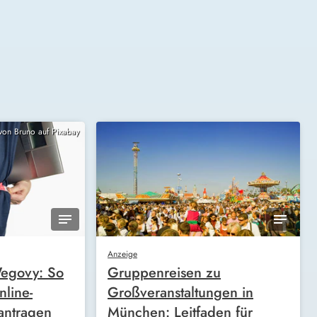
 von Bruno auf Pixabay
Anzeige
egovy: So
Gruppenreisen zu
nline-
Großveranstaltungen in
antragen
München: Leitfaden für