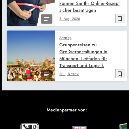
können Sie Ihr Online-Rezept
sicher beantragen
bookmark_border
3. Aug. 2026
Anzeige
Gruppenreisen zu
Großveranstaltungen in
München: Leitfaden für
Transport und Logistik
bookmark_border
30. Juli 2026
Medienpartner von: