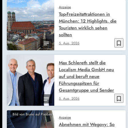
Anzeige
Top-Freizeitattraktionen in
München: 12 Highlights, die
Touristen wirklich sehen
sollten
bookmark_border
5. Aug. 2026
Max Schlereth stellt die
Localism Media GmbH neu
auf und beruft neue
Führungsspitzen für
Gesamtgruppe und Sender
bookmark_border
5. Aug. 2026
Bild von Bruno auf Pixabay
Anzeige
Abnehmen mit Wegovy: So