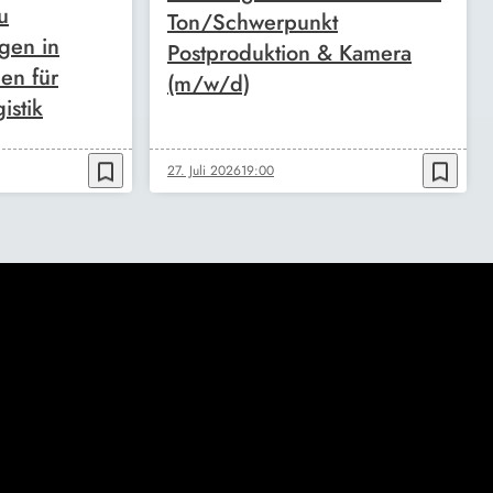
u
Ton/Schwerpunkt
gen in
Postproduktion & Kamera
en für
(m/w/d)
istik
bookmark_border
bookmark_border
27. Juli 2026
19:00