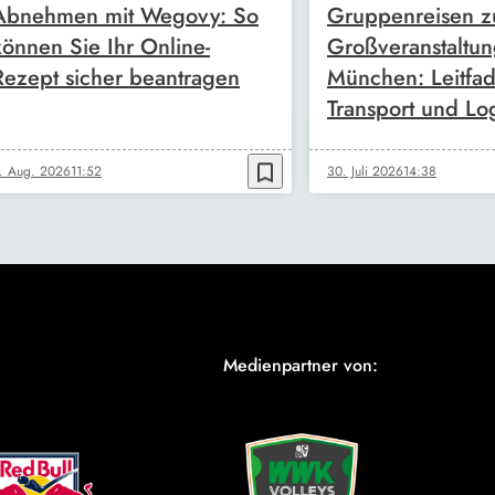
Abnehmen mit Wegovy: So
Gruppenreisen z
können Sie Ihr Online-
Großveranstaltun
Rezept sicher beantragen
München: Leitfad
Transport und Log
bookmark_border
. Aug. 2026
11:52
30. Juli 2026
14:38
Medienpartner von: