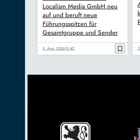
Localism Media GmbH neu
auf und beruft neue
Führungsspitzen für
Gesamtgruppe und Sender
bookmark_border
5. Aug. 2026
13:42
3