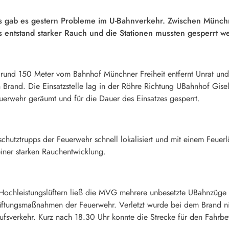
gab es gestern Probleme im U-Bahnverkehr. Zwischen Münchner
s entstand starker Rauch und die Stationen mussten gesperrt w
t rund 150 Meter vom Bahnhof Münchner Freiheit entfernt Unrat un
n Brand. Die Einsatzstelle lag in der Röhre Richtung UBahnhof Gis
erwehr geräumt und für die Dauer des Einsatzes gesperrt.
chutztrupps der Feuerwehr schnell lokalisiert und mit einem Feue
iner starken Rauchentwicklung.
ochleistungslüftern ließ die MVG mehrere unbesetzte UBahnzüge d
elüftungsmaßnahmen der Feuerwehr. Verletzt wurde bei dem Brand 
fsverkehr. Kurz nach 18.30 Uhr konnte die Strecke für den Fahrbe