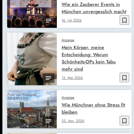
Wie ein Zauberer Events in
München unvergesslich macht
bookmark_border
16. Juli 2026
Anzeige
Mein Körper, meine
Entscheidung: Warum
Schönheits-OPs kein Tabu
mehr sind
bookmark_border
13. Mai 2026
Foto von Prakhyath
Anzeige
DESHPANDE
Wie Münchner ohne Stress fit
bleiben
bookmark_border
22. Apr. 2026