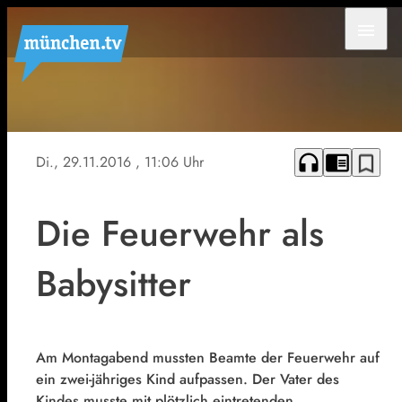
menu
Symbolfoto
headphones
chrome_reader_mode
bookmark_border
Di., 29.11.2016
, 11:06 Uhr
Die Feuerwehr als
Babysitter
Am Montagabend mussten Beamte der Feuerwehr auf
ein zwei-jähriges Kind aufpassen. Der Vater des
Kindes musste mit plötzlich eintretenden