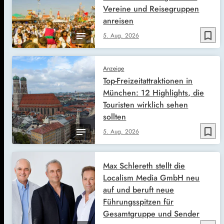
Vereine und Reisegruppen
anreisen
bookmark_border
5. Aug. 2026
Anzeige
Top-Freizeitattraktionen in
München: 12 Highlights, die
Touristen wirklich sehen
sollten
bookmark_border
5. Aug. 2026
Max Schlereth stellt die
Localism Media GmbH neu
auf und beruft neue
Führungsspitzen für
Gesamtgruppe und Sender