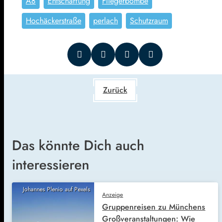
A8
Entschärfung
Fliegerbombe
Hochäckerstraße
perlach
Schutzraum
Zurück
Das könnte Dich auch
interessieren
Johannes Plenio auf Pexels
Anzeige
Gruppenreisen zu Münchens
Großveranstaltungen: Wie