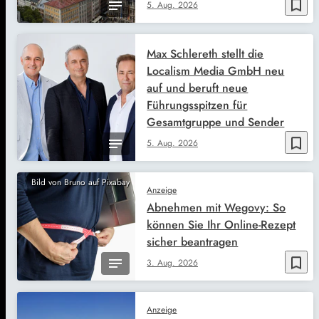
bookmark_border
5. Aug. 2026
Max Schlereth stellt die
Localism Media GmbH neu
auf und beruft neue
Führungsspitzen für
Gesamtgruppe und Sender
bookmark_border
5. Aug. 2026
Bild von Bruno auf Pixabay
Anzeige
Abnehmen mit Wegovy: So
können Sie Ihr Online-Rezept
sicher beantragen
bookmark_border
3. Aug. 2026
Anzeige