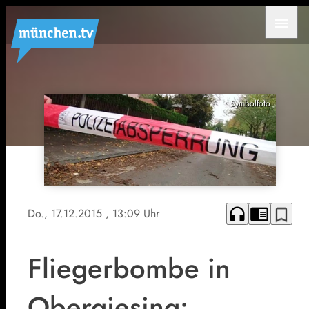
menu
Symbolfoto
headphones
chrome_reader_mode
bookmark_border
Do., 17.12.2015
, 13:09 Uhr
Fliegerbombe in
Obergiesing: