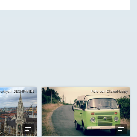
Prakhyath DESHPANDE
Foto von ClickerHappy