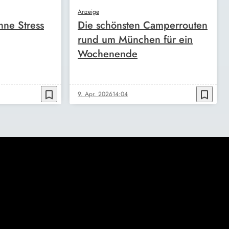
Anzeige
ne Stress
Die schönsten Camperrouten
rund um München für ein
Wochenende
bookmark_border
bookmark_border
9. Apr. 2026
14:04