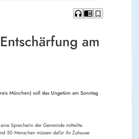
headphones
chrome_reader_mode
bookmark_border
 Entschärfung am
kreis München) soll das Ungetüm am Sonntag
eine Sprecherin der Gemeinde mitteilte.
und 50 Menschen müssen dafür ihr Zuhause