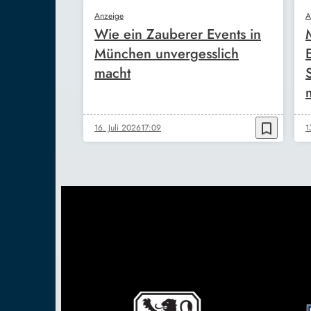
Anzeige
A
Wie ein Zauberer Events in
München unvergesslich
macht
bookmark_border
16. Juli 2026
17:09
1