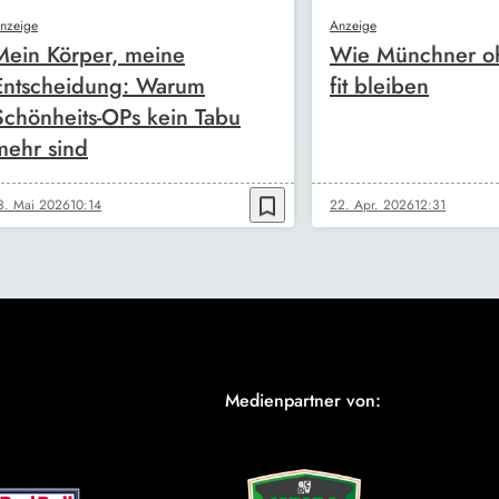
nzeige
Anzeige
Mein Körper, meine
Wie Münchner oh
Entscheidung: Warum
fit bleiben
Schönheits-OPs kein Tabu
mehr sind
bookmark_border
3. Mai 2026
10:14
22. Apr. 2026
12:31
Medienpartner von: