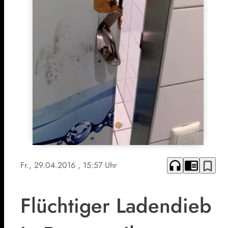
headphones
chrome_reader_mode
bookmark_border
Fr., 29.04.2016
, 15:57 Uhr
Flüchtiger Ladendieb