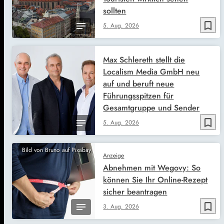
sollten
bookmark_border
5. Aug. 2026
Max Schlereth stellt die
Localism Media GmbH neu
auf und beruft neue
Führungsspitzen für
Gesamtgruppe und Sender
bookmark_border
5. Aug. 2026
Bild von Bruno auf Pixabay
Anzeige
Abnehmen mit Wegovy: So
können Sie Ihr Online-Rezept
sicher beantragen
bookmark_border
3. Aug. 2026