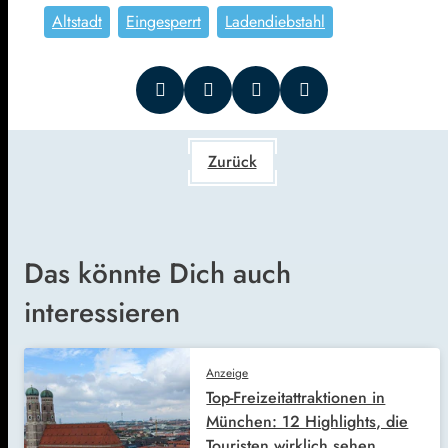
Altstadt
Eingesperrt
Ladendiebstahl
Zurück
Das könnte Dich auch
interessieren
Anzeige
Top-Freizeitattraktionen in
München: 12 Highlights, die
Touristen wirklich sehen