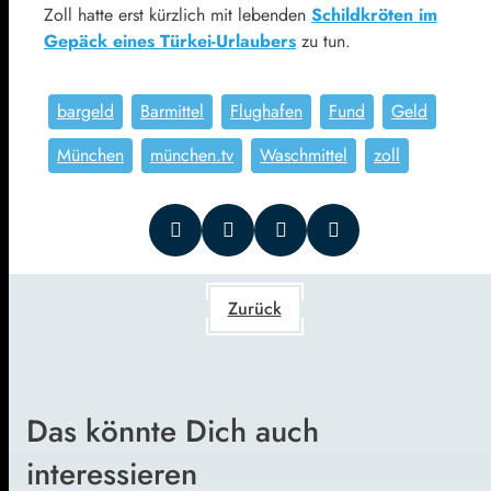
Zoll hatte erst kürzlich mit lebenden
Schildkröten im
Gepäck eines Türkei-Urlaubers
zu tun.
bargeld
Barmittel
Flughafen
Fund
Geld
München
münchen.tv
Waschmittel
zoll
Zurück
Das könnte Dich auch
interessieren