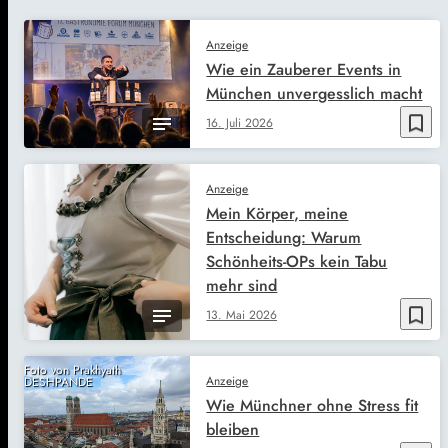
Anzeige
Wie ein Zauberer Events in
München unvergesslich macht
bookmark_border
16. Juli 2026
Anzeige
Mein Körper, meine
Entscheidung: Warum
Schönheits-OPs kein Tabu
mehr sind
bookmark_border
13. Mai 2026
Foto von Prakhyath
Anzeige
DESHPANDE
Wie Münchner ohne Stress fit
bleiben