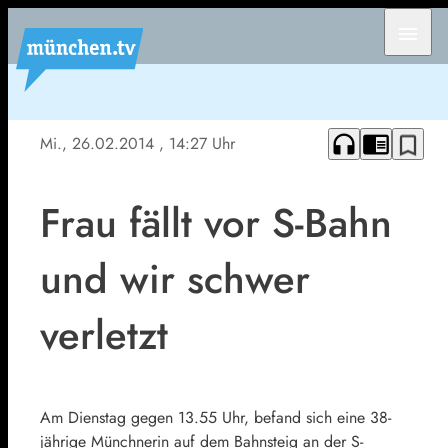
menu
headphones
chrome_reader_mode
bookmark_border
Mi., 26.02.2014
, 14:27 Uhr
Frau fällt vor S-Bahn
und wir schwer
verletzt
Am Dienstag gegen 13.55 Uhr, befand sich eine 38-
jährige Münchnerin auf dem Bahnsteig an der S-