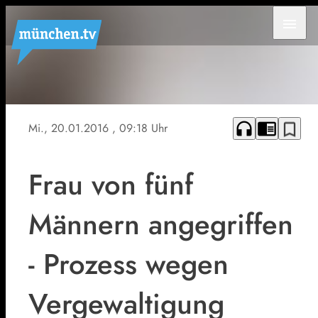
menu
Symbolbild
headphones
chrome_reader_mode
bookmark_border
Mi., 20.01.2016
, 09:18 Uhr
Frau von fünf
Männern angegriffen
- Prozess wegen
Vergewaltigung