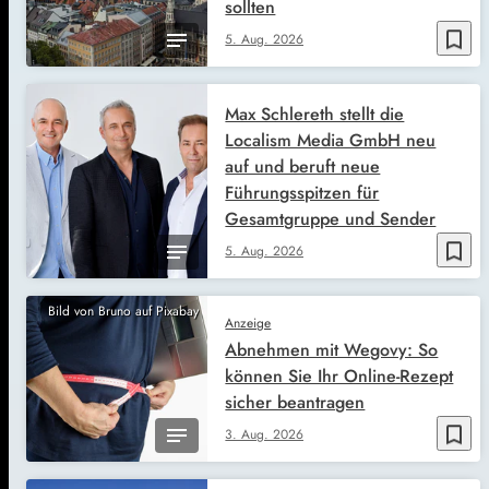
sollten
bookmark_border
5. Aug. 2026
Max Schlereth stellt die
Localism Media GmbH neu
auf und beruft neue
Führungsspitzen für
Gesamtgruppe und Sender
bookmark_border
5. Aug. 2026
Bild von Bruno auf Pixabay
Anzeige
Abnehmen mit Wegovy: So
können Sie Ihr Online-Rezept
sicher beantragen
bookmark_border
3. Aug. 2026