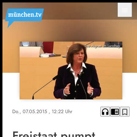
menu
Ilse Aigner im Landtag
headphones
chrome_reader_mode
bookmark_border
Do., 07.05.2015
, 12:22 Uhr
Freistaat pumpt