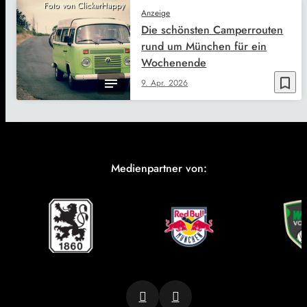
Foto von ClickerHappy
Anzeige
Die schönsten Camperrouten
rund um München für ein
Wochenende
bookmark_border
9. Apr. 2026
Medienpartner von: