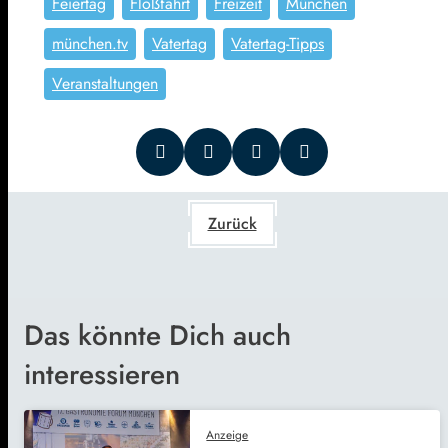
Feiertag
Floßfahrt
Freizeit
München
münchen.tv
Vatertag
Vatertag-Tipps
Veranstaltungen
Zurück
Das könnte Dich auch
interessieren
Anzeige