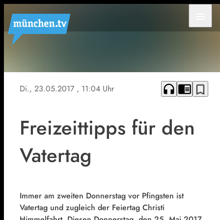
menu
headphones
chrome_reader_mode
bookmark_border
Di., 23.05.2017
, 11:04 Uhr
Freizeittipps für den
Vatertag
Immer am zweiten Donnerstag vor Pfingsten ist
Vatertag und zugleich der Feiertag Christi
Himmelfahrt. Diesen Donnerstag, den 25. Mai 2017