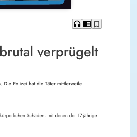
headphones
chrome_reader_mode
bookmark_border
brutal verprügelt
 Die Polizei hat die Täter mittlerweile
körperlichen Schäden, mit denen der 17-jährige