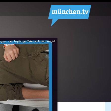
ngen - der 17-jährige Mike nach dem Angriff