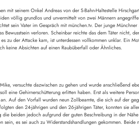
mit seinem Onkel Andreas von der S-Bahn-Haltestelle Hirschgarte
eiden völlig grundlos und unvermittelt von zwei Männern angegriffen
ichtet sein Vater im Gespräch mit münchen.tv. Der junge Münchner 
das Bewusstsein verloren. Scheinbar reichte das dem Täter nicht, de
s zu der Attacke kam, ist unterdessen vollkommen unklar. Ein Mot
uch keine Absichten auf einen Raubüberfall oder Ähnliches.
 Mike, versuchte dazwischen zu gehen und wurde anschließend eben
 soll eine Gehirnerschütterung erlitten haben. Erst als weitere Per
t an. Auf den Vorfall wurden neun Zollbeamte, die sich auf der g
lgten den 24-jährigen und den 26-jährigen Täter, konnten sie alle
die beiden jedoch aufgrund der guten Beschreibung in der Nähe d
ten sein, es sei auch zu Widerstandshandlungen gekommen. Beide