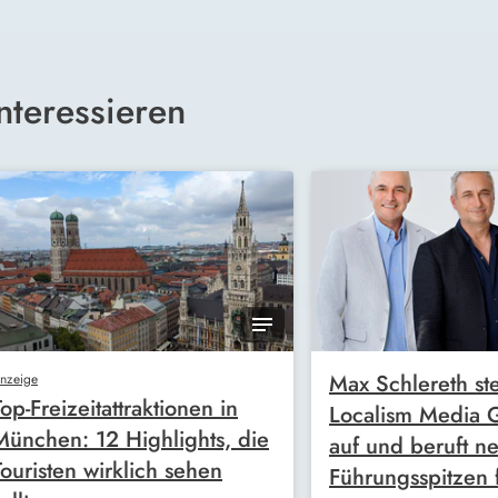
nteressieren
Max Schlereth ste
nzeige
Top-Freizeitattraktionen in
Localism Media
München: 12 Highlights, die
auf und beruft n
Touristen wirklich sehen
Führungsspitzen 