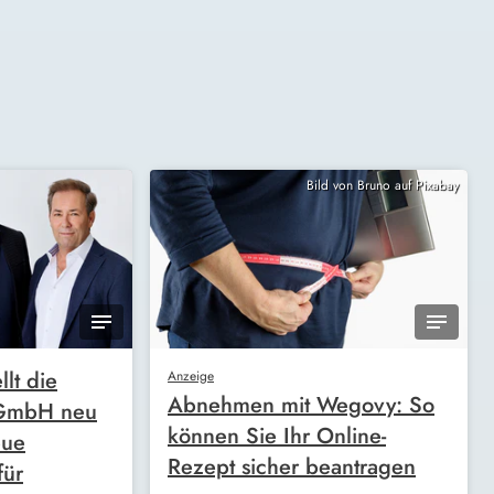
Bild von Bruno auf Pixabay
llt die
Anzeige
Abnehmen mit Wegovy: So
 GmbH neu
können Sie Ihr Online-
eue
Rezept sicher beantragen
für