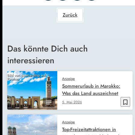
Zurück
Das könnte Dich auch
interessieren
Bild von postcardtrip auf
Anzeige
Pixabay
Sommerurlaub in Marokko:
Was das Land auszeichnet
bookmark_border
5. Mai 2026
Anzeige
Top-Freizeitattraktionen in