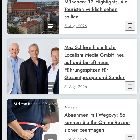
München: 12 Highlights, die
Touristen wirklich sehen
sollten
bookmark_border
5. Aug. 2026
Max Schlereth stellt die
Localism Media GmbH neu
auf und beruft neue
Führungsspitzen für
Gesamtgruppe und Sender
bookmark_border
5. Aug. 2026
Bild von Bruno auf Pixabay
Anzeige
Abnehmen mit Wegovy: So
können Sie Ihr Online-Rezept
sicher beantragen
bookmark_border
3. Aug. 2026