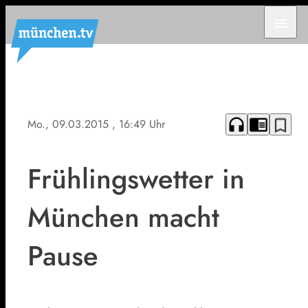
menu
headphones
chrome_reader_mode
bookmark_border
Mo., 09.03.2015
, 16:49 Uhr
Frühlingswetter in
München macht
Pause