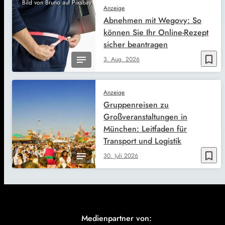
Bild von Bruno auf Pixabay
Anzeige
Abnehmen mit Wegovy: So
können Sie Ihr Online-Rezept
sicher beantragen
bookmark_border
3. Aug. 2026
Anzeige
Gruppenreisen zu
Großveranstaltungen in
München: Leitfaden für
Transport und Logistik
bookmark_border
30. Juli 2026
Medienpartner von: