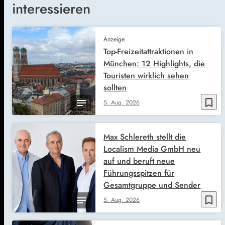
interessieren
Anzeige
Top-Freizeitattraktionen in
München: 12 Highlights, die
Touristen wirklich sehen
sollten
bookmark_border
5. Aug. 2026
Max Schlereth stellt die
Localism Media GmbH neu
auf und beruft neue
Führungsspitzen für
Gesamtgruppe und Sender
bookmark_border
5. Aug. 2026