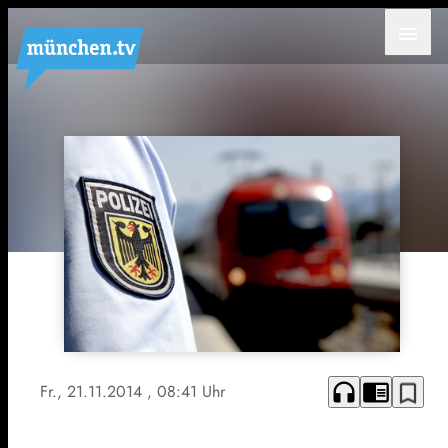
menu
headphones
chrome_reader_mode
bookmark_border
Fr., 21.11.2014
, 08:41 Uhr