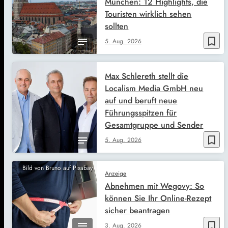
München: 12 Highlights, die
Touristen wirklich sehen
sollten
bookmark_border
5. Aug. 2026
Max Schlereth stellt die
Localism Media GmbH neu
auf und beruft neue
Führungsspitzen für
Gesamtgruppe und Sender
bookmark_border
5. Aug. 2026
Bild von Bruno auf Pixabay
Anzeige
Abnehmen mit Wegovy: So
können Sie Ihr Online-Rezept
sicher beantragen
bookmark_border
3. Aug. 2026