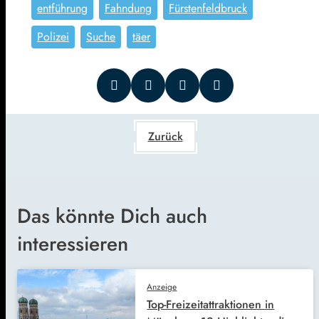
entführung
Fahndung
Fürstenfeldbruck
Polizei
Suche
täer
Zurück
Das könnte Dich auch
interessieren
Anzeige
Top-Freizeitattraktionen in