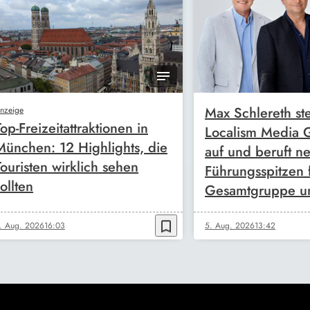
Max Schlereth ste
nzeige
Top-Freizeitattraktionen in
Localism Media
München: 12 Highlights, die
auf und beruft n
Touristen wirklich sehen
Führungsspitzen 
ollten
Gesamtgruppe u
bookmark_border
. Aug. 2026
16:03
5. Aug. 2026
13:42