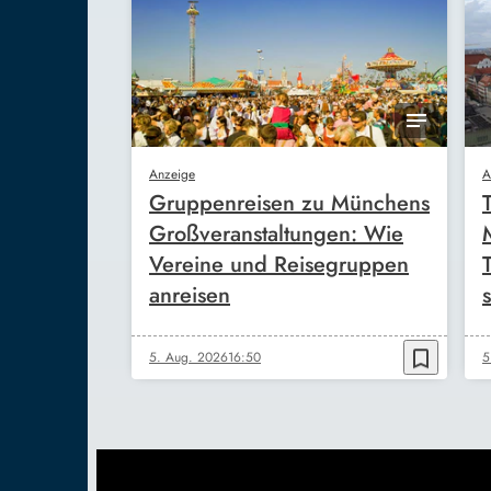
Anzeige
A
Gruppenreisen zu Münchens
Großveranstaltungen: Wie
Vereine und Reisegruppen
anreisen
s
bookmark_border
5. Aug. 2026
16:50
5