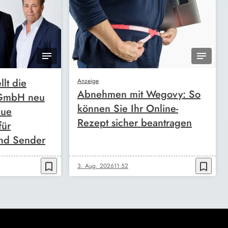
llt die
Anzeige
Abnehmen mit Wegovy: So
 GmbH neu
können Sie Ihr Online-
eue
Rezept sicher beantragen
für
nd Sender
bookmark_border
bookmark_border
3. Aug. 2026
11:52