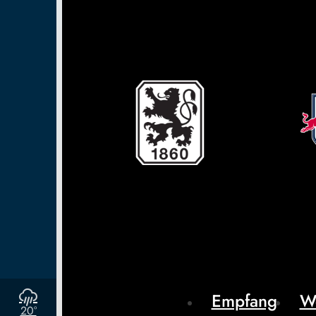
Empfang
W
20°