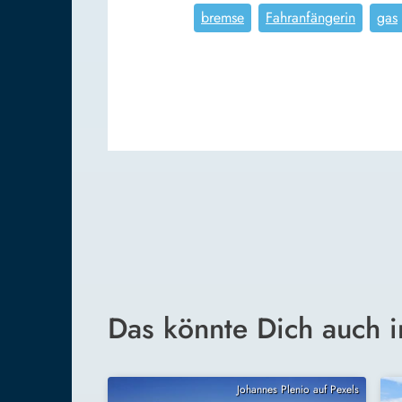
bremse
Fahranfängerin
gas
Das könnte Dich auch i
Johannes Plenio auf Pexels