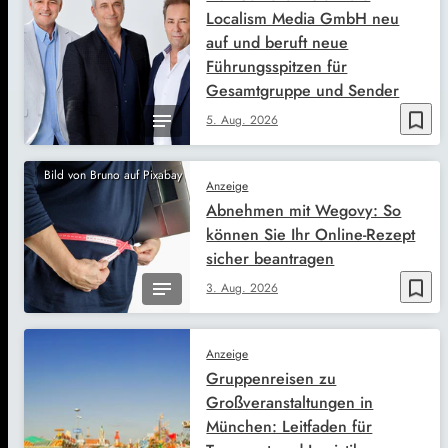
Localism Media GmbH neu
auf und beruft neue
Führungsspitzen für
Gesamtgruppe und Sender
bookmark_border
5. Aug. 2026
Bild von Bruno auf Pixabay
Anzeige
Abnehmen mit Wegovy: So
können Sie Ihr Online-Rezept
sicher beantragen
bookmark_border
3. Aug. 2026
Anzeige
Gruppenreisen zu
Großveranstaltungen in
München: Leitfaden für