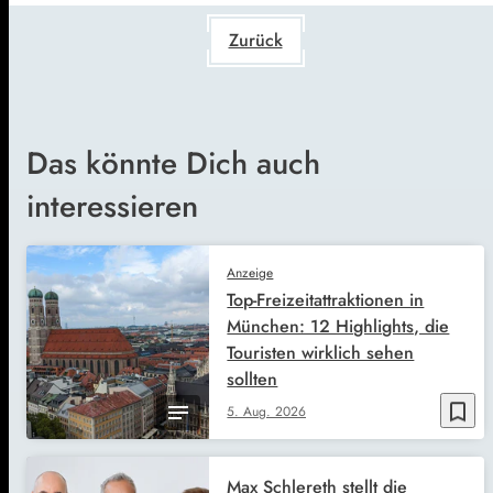
Zurück
Das könnte Dich auch
interessieren
Anzeige
Top-Freizeitattraktionen in
München: 12 Highlights, die
Touristen wirklich sehen
sollten
bookmark_border
5. Aug. 2026
Max Schlereth stellt die