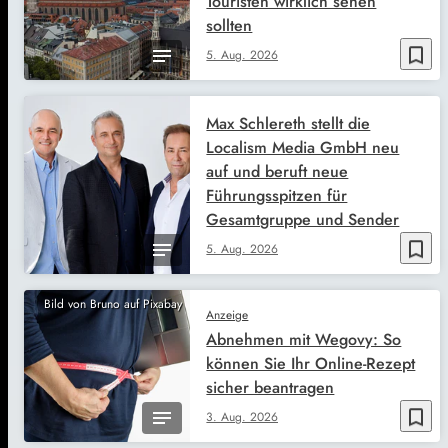
Touristen wirklich sehen
sollten
bookmark_border
5. Aug. 2026
Max Schlereth stellt die
Localism Media GmbH neu
auf und beruft neue
Führungsspitzen für
Gesamtgruppe und Sender
bookmark_border
5. Aug. 2026
Bild von Bruno auf Pixabay
Anzeige
Abnehmen mit Wegovy: So
können Sie Ihr Online-Rezept
sicher beantragen
bookmark_border
3. Aug. 2026