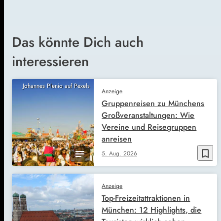
Das könnte Dich auch
interessieren
Johannes Plenio auf Pexels
Anzeige
Gruppenreisen zu Münchens
Großveranstaltungen: Wie
Vereine und Reisegruppen
anreisen
bookmark_border
5. Aug. 2026
Anzeige
Top-Freizeitattraktionen in
München: 12 Highlights, die