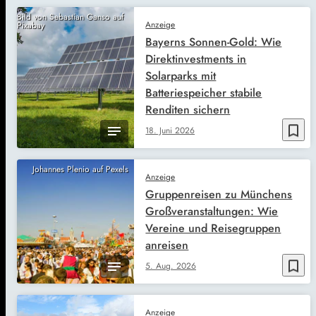
Bild von Sebastian Ganso auf
Anzeige
Pixabay
Bayerns Sonnen-Gold: Wie
Direktinvestments in
Solarparks mit
Batteriespeicher stabile
Renditen sichern
bookmark_border
18. Juni 2026
Johannes Plenio auf Pexels
Anzeige
Gruppenreisen zu Münchens
Großveranstaltungen: Wie
Vereine und Reisegruppen
anreisen
bookmark_border
5. Aug. 2026
Anzeige