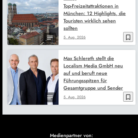
Top-Freizeitattraktionen in
München: 12 Highlights, die
Touristen wirklich sehen
sollten
bookmark_border
5. Aug. 2026
Max Schlereth stellt die
Localism Media GmbH neu
auf und beruft neue
Führungsspitzen für
Gesamtgruppe und Sender
bookmark_border
5. Aug. 2026
Medienpartner von: