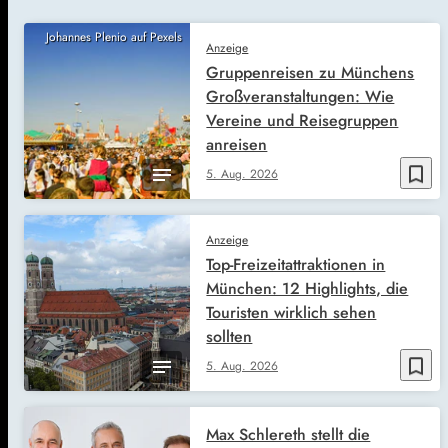
Johannes Plenio auf Pexels
Anzeige
Gruppenreisen zu Münchens
Großveranstaltungen: Wie
Vereine und Reisegruppen
anreisen
bookmark_border
5. Aug. 2026
Anzeige
Top-Freizeitattraktionen in
München: 12 Highlights, die
Touristen wirklich sehen
sollten
bookmark_border
5. Aug. 2026
Max Schlereth stellt die