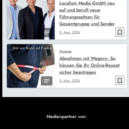
Localism Media GmbH neu
auf und beruft neue
Führungsspitzen für
Gesamtgruppe und Sender
bookmark_border
5. Aug. 2026
Bild von Bruno auf Pixabay
Anzeige
Abnehmen mit Wegovy: So
können Sie Ihr Online-Rezept
sicher beantragen
bookmark_border
3. Aug. 2026
Medienpartner von: