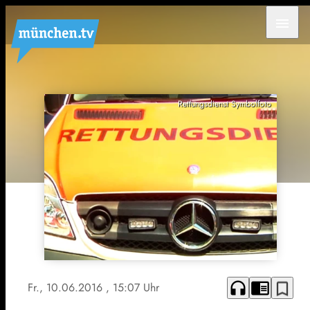
menu
Rettungsdienst Symbolfoto
headphones
chrome_reader_mode
bookmark_border
Fr., 10.06.2016
, 15:07 Uhr