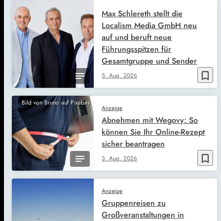
Max Schlereth stellt die
Localism Media GmbH neu
auf und beruft neue
Führungsspitzen für
Gesamtgruppe und Sender
bookmark_border
5. Aug. 2026
Bild von Bruno auf Pixabay
Anzeige
Abnehmen mit Wegovy: So
können Sie Ihr Online-Rezept
sicher beantragen
bookmark_border
3. Aug. 2026
Anzeige
Gruppenreisen zu
Großveranstaltungen in