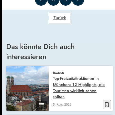
Zurück
Das könnte Dich auch
interessieren
Anzeige
Top-Freizeitattraktionen in
München: 12 Highlights, die
Touristen wirklich sehen
sollten
bookmark_border
5. Aug. 2026