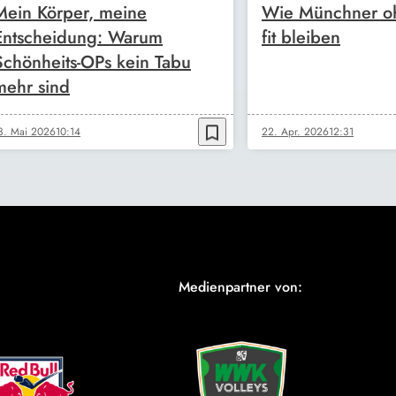
Mein Körper, meine
Wie Münchner oh
Entscheidung: Warum
fit bleiben
Schönheits-OPs kein Tabu
mehr sind
bookmark_border
3. Mai 2026
10:14
22. Apr. 2026
12:31
Medienpartner von: