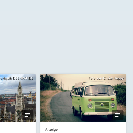
Prakhyath DESHPANDE
Foto von ClickerHappy
Anzeige