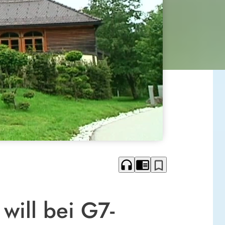
headphones
chrome_reader_mode
bookmark_border
will bei G7-