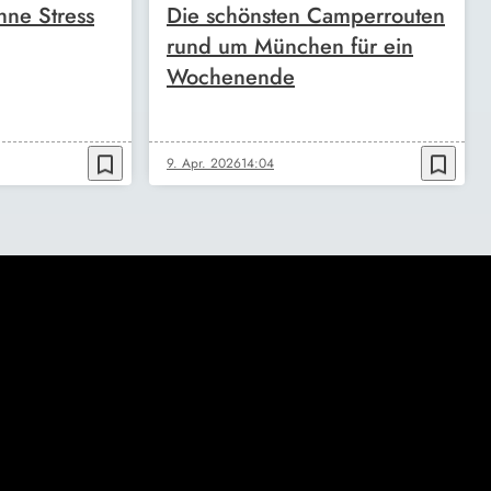
ne Stress
Die schönsten Camperrouten
rund um München für ein
Wochenende
bookmark_border
bookmark_border
9. Apr. 2026
14:04